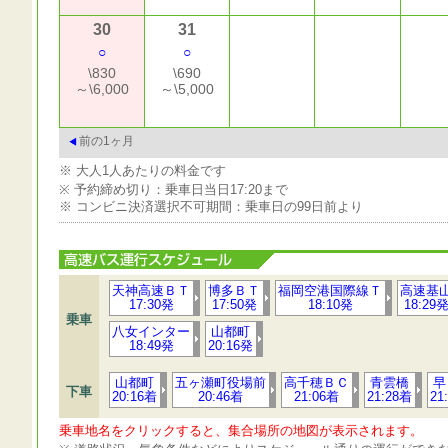
30
31
○
○
\830
\690
～\6,000
～\5,000
前の1ヶ月
※ 大人1人あたりの料金です
※ 予約締め切り：乗車日当日17:20まで
※ コンビニ決済選択不可期間：乗車日の99日前より
天神高速ＢＴ
博多ＢＴ
福岡空港国際線Ｔ
高速基
17:30発
17:50発
18:10発
18:29
乗車
八女インター
山都町
18:49発
20:16発
山都町
五ヶ瀬町役場前
高千穂ＢＣ
青雲橋
早
下車
20:16着
20:46着
21:06着
21:28着
21
乗車地名をクリックすると、集合場所の地図が表示されます。