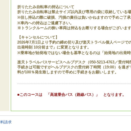
折りたたみ自転車の持込について
折りたたみ自転車は禁止サイズ以内及び専用の袋に収納している
※但し持込の際に破損、汚損の責任は負いかねますので予めご了承
※車内への持込はご遠慮下さい。
※トランクルームの狭い車両は持込をお断りする場合がございま
【キャンセルについて】
2026年7月1日より予約の締め切り及び楽天トラベル個人ページ
出発時刻 10分前まで」に変更となります。
※乗車地が始発地ではない場合も基準となるのは「始発地の出発時
楽天トラベルバスサービスヘルプデスク（050-5213-4763／受付時間
手続きは可能ですがヘルプデスクの受付終了時間（19:00）を過
料が100％発生致しますので早めに手続きをお願いします。
■このコースは 「高速乗合バス（路線バス）」 となります。
資料請求