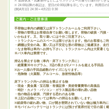
※ 道路状況・気象条件などによりスケジュール通りの運行ができ
※ 24:00以降の表記は、翌日の0:00以降を示しています。利用
(例)4月1日 24:30＝4月2日 0:30
手荷物は車内の網棚又は床下トランクルームをご利用下さい。
・荷物の管理はお客様自身でお願い致します。荷物の破損・汚損
いかねます。又、取り違いには十分ご注意下さい。
・トランクルームのスペースは限りがあります。他のお客様もご
・網棚は安全の為、重い又は不安定な形の荷物はご遠慮頂き、走
・なま物等は車内へお持ち下さい。トランクルーム内は大変暑く
※バス車内は禁煙です。
持込を禁止する物（車内・床下トランク共に）
・総重量30キログラム、3辺の長さが2メートルを超える手回品
※お一人様の手回品総数のサイズになります。
・危険物（火薬類、アルコール、放射性物品等）
床下トランク内への持込を禁止する物
・現金・貴金属・宝石類・有価証券・美術骨董費等の高価品
・時計・カメラ・パソコン・ガラス製品等の壊れ易い品物
・他の物品を破損、汚損する恐れのある物
※上記の品物については車内への持込をお願いします。
※紙袋等の破れ易い物、口が開き密閉されていない物は極力車内に
※モバイルバッテリーはトランクには預けず座席付近で目の届く