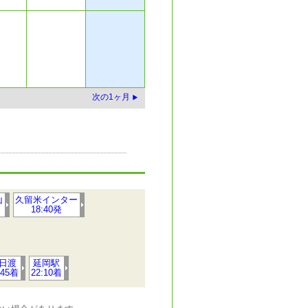
次の1ヶ月
山
久留米インター
発
18:40発
日渡
延岡駅
:45着
22:10着