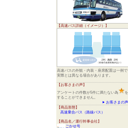
【高速バス詳細（イメージ）】
高速バスの外観・内装・座席配置は一例で
実際とは異なる場合があります。
【お客さまの声】
アンケートの件数が5件に満たない為
することができません。
お客さまの声
【商品形態】
高速乗合バス（路線バス）
【商品名／運行幹事会社】
ごかせ号