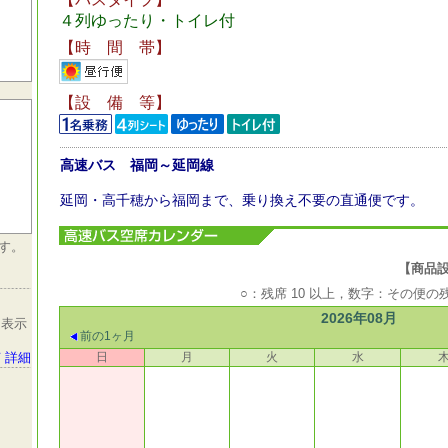
４列ゆったり・トイレ付
【時 間 帯】
【設 備 等】
高速バス 福岡～延岡線
延岡・高千穂から福岡まで、乗り換え不要の直通便です。
す。
【商品設定期
○：残席 10 以上，数字：その便
2026年08月
を表示
前の1ヶ月
 詳細
日
月
火
水