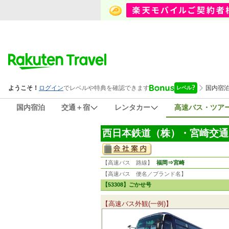
国内宿泊
交通＋宿
レンタカー
高速バス・ツア
西日本鉄道（株）・宮崎交通
【高速バス 路線】
福岡⇒宮崎
【高速バス 便名／ブランド名】
【53308】ごかせ号
【高速バス外観(一例)】