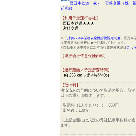
西日本鉄道（株）・宮崎交通（株）
延岡線
【利用予定運行会社】
西日本鉄道★★★
宮崎交通
※「
貸切バス事業者安全性評価認定制度
」認定事
は事業者名の最後に★を記載しております。
※自動車運送事業者に対する行政処分状況は
こち
【運行会社任意保険内容】
【運行距離／予定所要時間】
約 253 km ／約4時間40分
【取消料】
決済済みの予約について取消の場合、取消
以下の通り頂戴致します。
取消料（1人あたり）： 660円
出発後：100%
※上記金額には規定の弊社払戻手数料が含
ます。