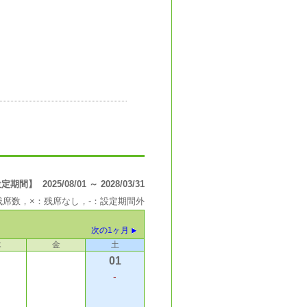
間】 2025/08/01 ～ 2028/03/31
の残席数，×：残席なし，-：設定期間外
次の1ヶ月
木
金
土
01
-