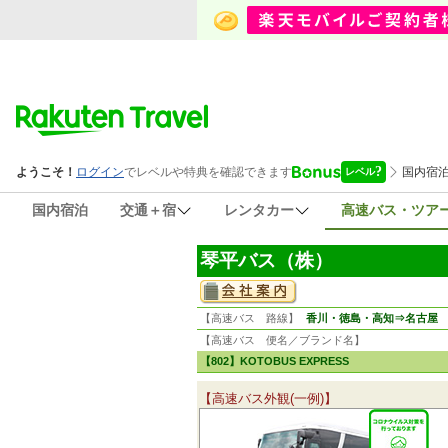
国内宿泊
交通＋宿
レンタカー
高速バス・ツア
琴平バス（株）
【高速バス 路線】
香川・徳島・高知⇒名古屋
【高速バス 便名／ブランド名】
【802】KOTOBUS EXPRESS
【高速バス外観(一例)】