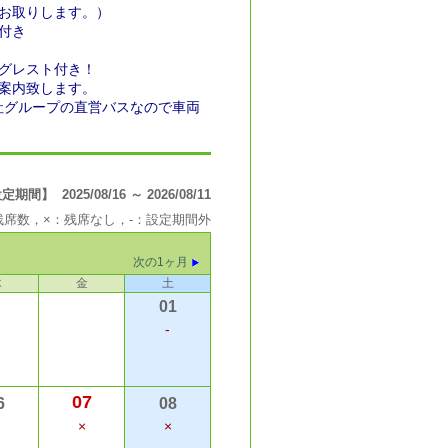
お取りします。）
付き
グレスト付き！
案内致します。
社グループの直営バスなので車両
間】 2025/08/16 ～ 2026/08/11
の残席数，×：残席なし，-：設定期間外
次の1ヶ月
木
金
土
01
-
07
6
08
×
×