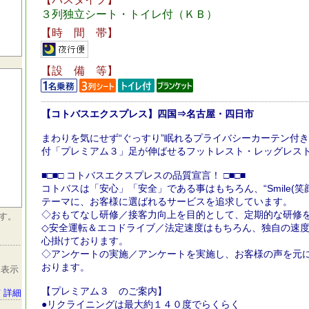
３列独立シート・トイレ付（ＫＢ）
【時 間 帯】
【設 備 等】
【コトバスエクスプレス】四国⇒名古屋・四日市
まわりを気にせず“ぐっすり”眠れるプライバシーカーテン付
付「プレミアム３」足が伸ばせるフットレスト・レッグレス
■□■□ コトバスエクスプレスの品質宣言！ □■□■
コトバスは「安心」「安全」である事はもちろん、“Smile(笑顔)”＆“
テーマに、お客様に選ばれるサービスを追求しています。
◇おもてなし研修／接客力向上を目的として、定期的な研修
す。
◇安全運転＆エコドライブ／法定速度はもちろん、独自の速
心掛けております。
◇アンケートの実施／アンケートを実施し、お客様の声を元
おります。
を表示
【プレミアム３ のご案内】
 詳細
●リクライニングは最大約１４０度でらくらく