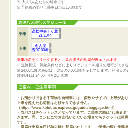
※ 大人1人あたりの料金です
※ 予約締め切り：乗車日当日15:00まで
高松中央ＩＣ北
乗車
21:10発
名古屋
下車
翌07:00着
乗車地名をクリックすると、集合場所の地図が表示されます。
※ 道路状況・気象条件などによりスケジュール通りの運行ができ
※ 24:00以降の表記は、翌日の0:00以降を示しています。利用
(例)4月1日 24:30＝4月2日 0:30
・お預かりできる手荷物や自転車には、個数やサイズに上限があ
上限を超えたお荷物はお預かりできません。
（https://www.kotobus-express.jp/guide/baggage.html）
・当バスはチケットレスとなってります。ご乗車の際は“代表者名”
きます。尚、コンビニでお支払いただいた場合でもチケットは発
す）。
・座席は出発当日15時以降に配席いたします。ご乗車の際に乗務