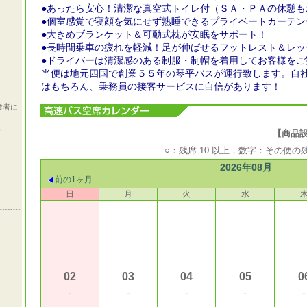
●あったら安心！清潔な真空式トイレ付（ＳＡ・ＰＡの休憩も
●個室感覚で寝顔を気にせず熟睡できるプライベートカーテン
●大きめブランケット＆可動式枕が安眠をサポート！
●長時間乗車の疲れを軽減！足が伸ばせるフットレスト＆レッ
●ドライバーは清潔感のある制服・制帽を着用してお客様をご
当便は地元四国で創業５５年の琴平バスが運行致します。自
はもちろん、乗務員の接客サービスに自信があります！
業者に
ら
【商品設定期
○：残席 10 以上，数字：その便
2026年08月
前の1ヶ月
日
月
火
水
02
03
04
05
0
-
-
-
-
-