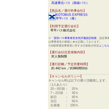
高速乗合バス（路線バス）
【商品名／運行幹事会社】
KOTOBUS EXPRESS
琴平バス（株）
【利用予定運行会社】
琴平バス株式会社
※「
貸切バス事業者安全性評価認定制度
」認定事
は事業者名の最後に★を記載しております。
※自動車運送事業者に対する行政処分状況は
こち
【運行会社任意保険内容】
対人無制限
【運行距離／予定所要時間】
約 442 km ／約9時間50分
【キャンセルポリシー】
キャンセル料は以下の通り頂戴致します。
（1人あたり）
20～8日前
：
20％
7～2日前
：
30％
前日
：
40％
当日
：
50％
出発後
：
100％