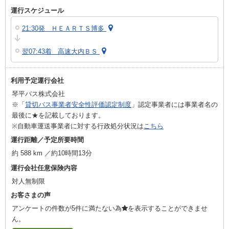
運行スケジュール
21:30発 ＨＥＡＲＴＳ博多
翌07:43着 高速大内ＢＳ
利用予定運行会社
琴平バス株式会社
※「
貸切バス事業者安全性評価認定制度
」認定事業者には事業者名の
最後に★を記載しております。
※自動車運送事業者に対する行政処分状況は
こちら
運行距離／予定所要時間
約 588 km ／約10時間13分
運行会社任意保険内容
対人無制限
お客さまの声
アンケートの件数が5件に満たない為
を表示することができませ
ん。