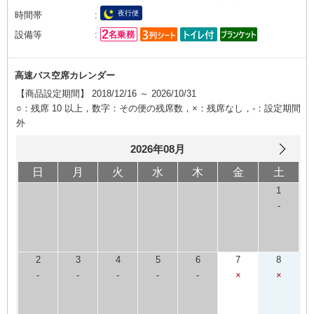
夜行便
時間帯
設備等
高速バス空席カレンダー
【商品設定期間】 2018/12/16 ～ 2026/10/31
○：残席 10 以上，数字：その便の残席数，×：残席なし，-：設定期間
外
2026年08月
日
月
火
水
木
金
土
1
-
2
3
4
5
6
7
8
-
-
-
-
-
×
×