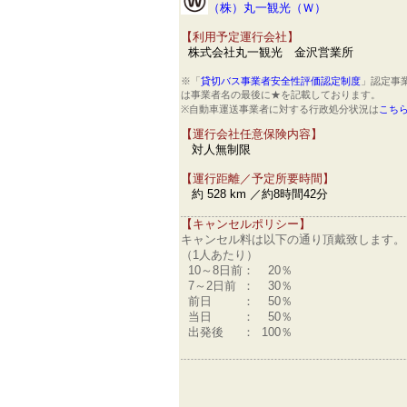
（株）丸一観光（Ｗ）
【利用予定運行会社】
株式会社丸一観光 金沢営業所
※「
貸切バス事業者安全性評価認定制度
」認定事
は事業者名の最後に★を記載しております。
※自動車運送事業者に対する行政処分状況は
こち
【運行会社任意保険内容】
対人無制限
【運行距離／予定所要時間】
約 528 km ／約8時間42分
【キャンセルポリシー】
キャンセル料は以下の通り頂戴致します。
（1人あたり）
10～8日前
：
20％
7～2日前
：
30％
前日
：
50％
当日
：
50％
出発後
：
100％