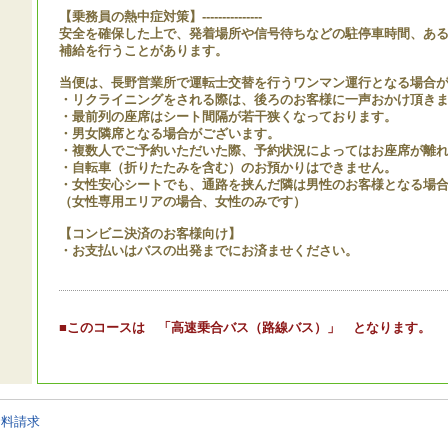
【乗務員の熱中症対策】---------------
安全を確保した上で、発着場所や信号待ちなどの駐停車時間、あ
補給を行うことがあります。
当便は、長野営業所で運転士交替を行うワンマン運行となる場合
・リクライニングをされる際は、後ろのお客様に一声おかけ頂き
・最前列の座席はシート間隔が若干狭くなっております。
・男女隣席となる場合がございます。
・複数人でご予約いただいた際、予約状況によってはお座席が離
・自転車（折りたたみを含む）のお預かりはできません。
・女性安心シートでも、通路を挟んだ隣は男性のお客様となる場
（女性専用エリアの場合、女性のみです）
【コンビニ決済のお客様向け】
・お支払いはバスの出発までにお済ませください。
■このコースは 「高速乗合バス（路線バス）」 となります。
資料請求