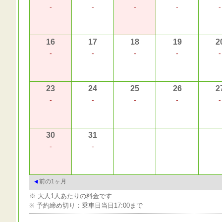
-
-
-
-
-
16
17
18
19
2
-
-
-
-
-
23
24
25
26
2
-
-
-
-
-
30
31
-
-
前の1ヶ月
※ 大人1人あたりの料金です
※ 予約締め切り：乗車日当日17:00まで