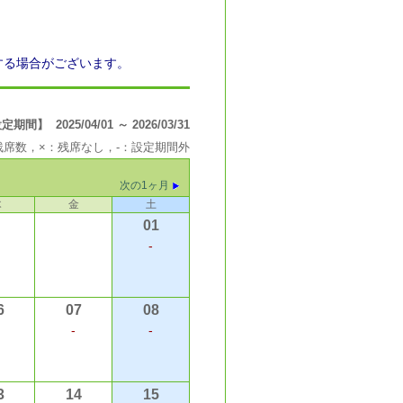
する場合がございます。
間】 2025/04/01 ～ 2026/03/31
の残席数，×：残席なし，-：設定期間外
次の1ヶ月
木
金
土
01
-
6
07
08
-
-
3
14
15