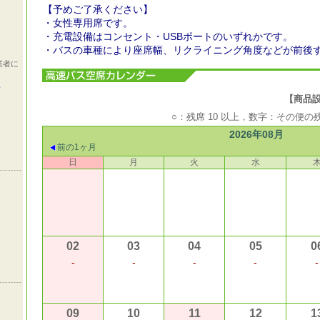
【予めご了承ください】
・女性専用席です。
・充電設備はコンセント・USBポートのいずれかです。
・バスの車種により座席幅、リクライニング角度などが前後
業者に
ら
【商品設定期
○：残席 10 以上，数字：その便
2026年08月
前の1ヶ月
日
月
火
水
02
03
04
05
0
-
-
-
-
-
09
10
11
12
1