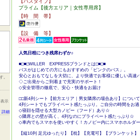
【バスタイプ】
プライム【後方エリア｜女性専用席】
【時 間 帯】
【設 備 等】
人気日程につき残席わずか♪
■□■□WILLER EXPRESSブランドとは□■□■
バスがはじめての方にもおすすめの「ピンクのバス」。
安心とおもてなしを大切に、より快適でお客様に優しい高速
す。
◇ご出発からご到着まで充実のサポート！
◇安全管理の徹底で、安心・快適をお届け
□□新4列シート【前方エリア｜男女隣席の場合あり】について
を表示
4列シートでもプライベート感たっぷり。ご自分の時間をお過
◇寝顔を隠せる大型カノピー（フード）あり☆
 詳細
◇隣席との壁が高く、4列なのにプライベート感たっぷり☆
◇車内でもスマホを使いやすく！カノピー内にスマホホルダ
【縦10列 足元ゆったり】【枕】【充電可】【ブランケット