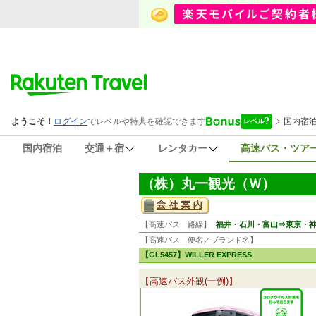
国内宿泊
交通＋宿
レンタカー
高速バス・ツア
（株）丸一観光（Ｗ）
【高速バス 路線】
福井・石川・富山⇒東京・
【高速バス 便名／ブランド名】
【GL5457】WILLER EXPRESS
【高速バス外観(一例)】