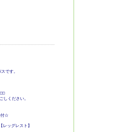
バスです。
□□
ごしください。
ー付☆
】【レッグレスト】