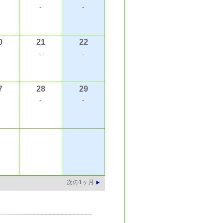
-
-
0
21
22
-
-
7
28
29
-
-
次の1ヶ月