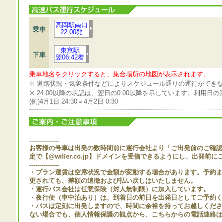
高岡駅南口
乗車
22:00発
東京駅
下車
翌06:42着
乗車地名をクリックすると、集合場所の地図が表示されます。
※ 道路状況・気象条件などによりスケジュール通りの運行ができ
※ 24:00以降の表記は、翌日の0:00以降を示しています。利用
(例)4月1日 24:30＝4月2日 0:30
---------------
お客様の号車は出発の数時間前に運行会社より「ご出発前のご確
定で【@willer.co.jp】ドメインを受信できるようにし、出発前
---------------
・プラン運賃は空席状況で金額が変動する場合があります。予約
更されても、差額の追徴および払い戻しはいたしません。
・運行バス会社は任意保険（対人無制限）に加入しています。
・夜行便（車中泊あり）は、到着日の前日を出発日としてご予約
・バスは定刻に出発しますので、時間に余裕を持ってお越しくだ
ない場合でも、個人情報保護の観点から、こちらからの電話連絡