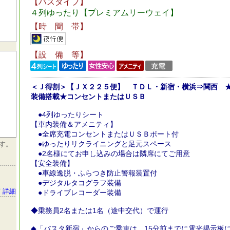
【バスタイプ】
４列ゆったり【プレミアムリーウェイ】
【時 間 帯】
【設 備 等】
＜Ｊ得割＞【ＪＸ２２５便】 ＴＤＬ・新宿・横浜⇒関西 
装備搭載★コンセントまたはＵＳＢ
●4列ゆったりシート
【車内装備＆アメニティ】
●全席充電コンセントまたはＵＳＢポート付
●ゆったりリクライニングと足元スペース
す。
●2名様にてお申し込みの場合は隣席にてご用意
【安全装備】
●車線逸脱・ふらつき防止警報装置付
●デジタルタコグラフ装備
 詳細
●ドライブレコーダー装備
◆乗務員2名または1名（途中交代）で運行
◆「バスタ新宿」からのご乗車は、15分前までに電光掲示板