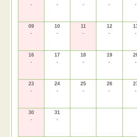
-
-
-
-
-
09
10
11
12
1
-
-
-
-
-
16
17
18
19
2
-
-
-
-
-
23
24
25
26
2
-
-
-
-
-
30
31
-
-