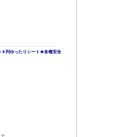
★４列ゆったりシート★各種安全
にて