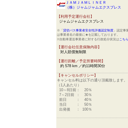
ＪＡＭＪＡＭＬＩＮＥＲ
（株）ジャムジャムエクスプレス
【利用予定運行会社】
ジャムジャムエクスプレス
※「
貸切バス事業者安全性評価認定制度
」認定事
は事業者名の最後に★を記載しております。
※自動車運送事業者に対する行政処分状況は
こち
【運行会社任意保険内容】
対人賠償無制限
【運行距離／予定所要時間】
約 578 km ／約11時間30分
【キャンセルポリシー】
キャンセル料は以下の通り頂戴致します。
（1人あたり）
10～8日前
：
20％
7～2日前
：
30％
前日
：
40％
当日
：
50％
出発後
：
100％