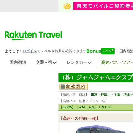
国内宿泊
交通＋宿
レンタカー
高速バス・ツア
（株）ジャムジャムエクスプ
【高速バス 路線】
東京・神奈川・千葉・埼玉
【高速バス 便名／ブランド名】
【JX225】ＪＡＭＪＡＭＬＩＮＥＲ
【高速バス外観(一例)】