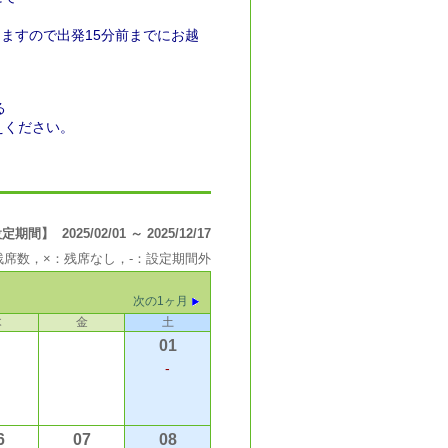
ますので出発15分前までにお越
る
えください。
間】 2025/02/01 ～ 2025/12/17
の残席数，×：残席なし，-：設定期間外
次の1ヶ月
木
金
土
01
-
6
07
08