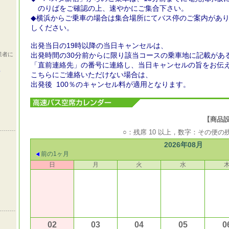
のりばをご確認の上、速やかにご集合下さい。
◆横浜からご乗車の場合は集合場所にてバス停のご案内があり
しください。
出発当日の19時以降の当日キャンセルは、
業者に
出発時間の30分前からに限り該当コースの乗車地に記載があ
「直前連絡先」の番号に連絡し、当日キャンセルの旨をお伝
ら
こちらにご連絡いただけない場合は、
出発後 100％のキャンセル料が適用となります。
【商品設定期
○：残席 10 以上，数字：その便
2026年08月
前の1ヶ月
日
月
火
水
02
03
04
05
0