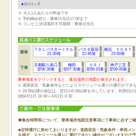
前の1ヶ月
※ 大人1人あたりの料金です
※ 予約締め切り：乗車日当日17:00まで
※ コンビニ決済選択不可期間：乗車日当日
ＴＤＬバスターミナル
バスタ新宿
横浜 ＹＣＡＴ
乗車
21:30発
22:45発
23:50発
京都駅八条口
梅田
ＵＳＪ
神戸三宮
下車
翌06:30着
翌07:30着
翌08:20着
翌09:00着
乗車地名をクリックすると、集合場所の地図が表示されます。
※ 道路状況・気象条件などによりスケジュール通りの運行ができ
※ 24:00以降の表記は、翌日の0:00以降を示しています。利用
(例)4月1日 24:30＝4月2日 0:30
◆集合時間等について、乗車場所地図注意事項にて事前に必ずご
◆定時運行に努めてまいりますが、道路状況・気象条件・車両メン
を得ず、スケジュール通りに運行できない場合がございますので