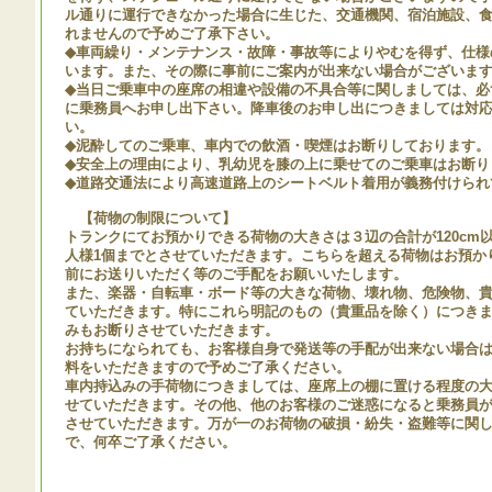
ル通りに運行できなかった場合に生じた、交通機関、宿泊施設、
れませんので予めご了承下さい。
◆車両繰り・メンテナンス・故障・事故等によりやむを得ず、仕様
います。また、その際に事前にご案内が出来ない場合がございま
◆当日ご乗車中の座席の相違や設備の不具合等に関しましては、必
に乗務員へお申し出下さい。降車後のお申し出につきましては対
い。
◆泥酔してのご乗車、車内での飲酒・喫煙はお断りしております。
◆安全上の理由により、乳幼児を膝の上に乗せてのご乗車はお断り
◆道路交通法により高速道路上のシートベルト着用が義務付けられ
【荷物の制限について】
トランクにてお預かりできる荷物の大きさは３辺の合計が120cm以
人様1個までとさせていただきます。こちらを超える荷物はお預か
前にお送りいただく等のご手配をお願いいたします。
また、楽器・自転車・ボード等の大きな荷物、壊れ物、危険物、
ていただきます。特にこれら明記のもの（貴重品を除く）につき
みもお断りさせていただきます。
お持ちになられても、お客様自身で発送等の手配が出来ない場合
料をいただきますので予めご了承ください。
車内持込みの手荷物につきましては、座席上の棚に置ける程度の大
せていただきます。その他、他のお客様のご迷惑になると乗務員
させていただきます。万が一のお荷物の破損・紛失・盗難等に関
で、何卒ご了承ください。