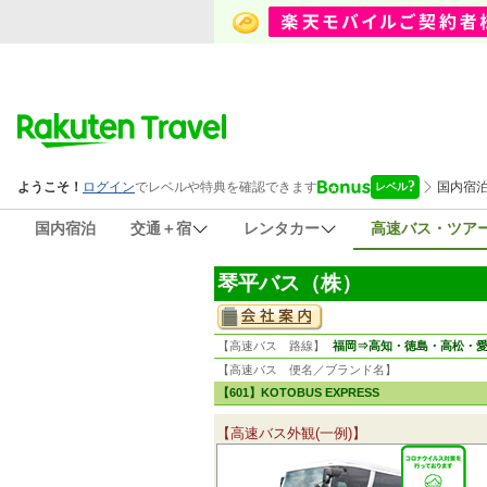
国内宿泊
交通＋宿
レンタカー
高速バス・ツア
琴平バス（株）
【高速バス 路線】
福岡⇒高知・徳島・高松・
【高速バス 便名／ブランド名】
【601】KOTOBUS EXPRESS
【高速バス外観(一例)】