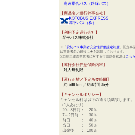
高速乗合バス（路線バス）
【商品名／運行幹事会社】
KOTOBUS EXPRESS
琴平バス（株）
【利用予定運行会社】
琴平バス株式会社
※「
貸切バス事業者安全性評価認定制度
」認定事
は事業者名の最後に★を記載しております。
※自動車運送事業者に対する行政処分状況は
こち
【運行会社任意保険内容】
対人無制限
【運行距離／予定所要時間】
約 588 km ／約8時間35分
【キャンセルポリシー】
キャンセル料は以下の通り頂戴致します。
（1人あたり）
20～8日前
：
20％
7～2日前
：
30％
前日
：
40％
当日
：
50％
出発後
：
100％