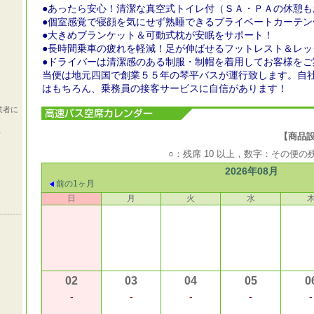
●あったら安心！清潔な真空式トイレ付（ＳＡ・ＰＡの休憩も
●個室感覚で寝顔を気にせず熟睡できるプライベートカーテン
●大きめブランケット＆可動式枕が安眠をサポート！
●長時間乗車の疲れを軽減！足が伸ばせるフットレスト＆レッ
●ドライバーは清潔感のある制服・制帽を着用してお客様をご
当便は地元四国で創業５５年の琴平バスが運行致します。自
はもちろん、乗務員の接客サービスに自信があります！
業者に
ら
【商品設定期
○：残席 10 以上，数字：その便
2026年08月
前の1ヶ月
日
月
火
水
02
03
04
05
0
-
-
-
-
-