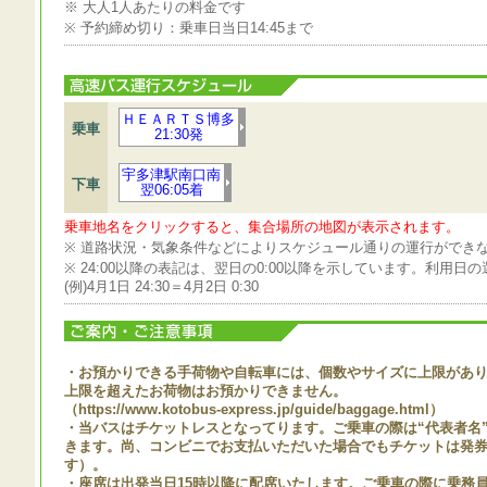
※ 大人1人あたりの料金です
※ 予約締め切り：乗車日当日14:45まで
ＨＥＡＲＴＳ博多
乗車
21:30発
宇多津駅南口南
下車
翌06:05着
乗車地名をクリックすると、集合場所の地図が表示されます。
※ 道路状況・気象条件などによりスケジュール通りの運行ができ
※ 24:00以降の表記は、翌日の0:00以降を示しています。利用
(例)4月1日 24:30＝4月2日 0:30
・お預かりできる手荷物や自転車には、個数やサイズに上限があ
上限を超えたお荷物はお預かりできません。
（https://www.kotobus-express.jp/guide/baggage.html）
・当バスはチケットレスとなってります。ご乗車の際は“代表者名”
きます。尚、コンビニでお支払いただいた場合でもチケットは発
す）。
・座席は出発当日15時以降に配席いたします。ご乗車の際に乗務