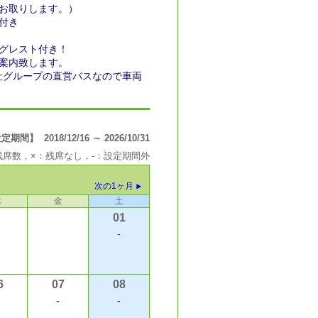
お取りします。）
付き
グレスト付き！
案内致します。
社グループの直営バスなので車両
間】 2018/12/16 ～ 2026/10/31
の残席数，×：残席なし，-：設定期間外
次の1ヶ月
木
金
土
01
-
6
07
08
-
-