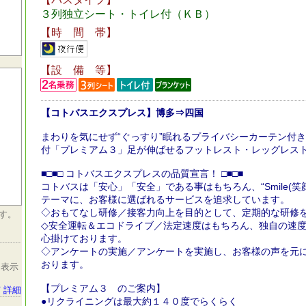
３列独立シート・トイレ付（ＫＢ）
【時 間 帯】
【設 備 等】
【コトバスエクスプレス】博多⇒四国
まわりを気にせず“ぐっすり”眠れるプライバシーカーテン付
付「プレミアム３」足が伸ばせるフットレスト・レッグレス
■□■□ コトバスエクスプレスの品質宣言！ □■□■
コトバスは「安心」「安全」である事はもちろん、“Smile(笑顔)”＆“
テーマに、お客様に選ばれるサービスを追求しています。
◇おもてなし研修／接客力向上を目的として、定期的な研修
す。
◇安全運転＆エコドライブ／法定速度はもちろん、独自の速
心掛けております。
◇アンケートの実施／アンケートを実施し、お客様の声を元
おります。
を表示
【プレミアム３ のご案内】
 詳細
●リクライニングは最大約１４０度でらくらく