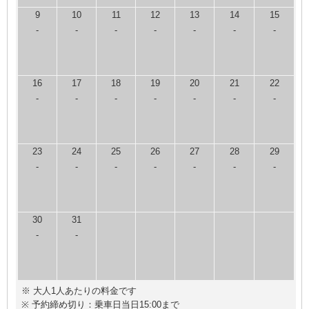
9
10
11
12
13
14
15
-
-
-
-
-
-
-
16
17
18
19
20
21
22
-
-
-
-
-
-
-
23
24
25
26
27
28
29
-
-
-
-
-
-
-
30
31
-
-
※ 大人1人あたりの料金です
※ 予約締め切り：乗車日当日15:00まで