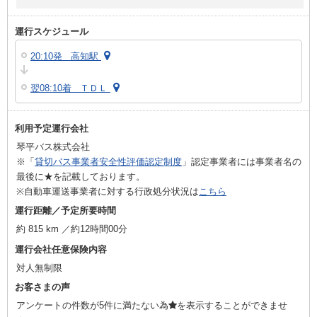
運行スケジュール
20:10発 高知駅
翌08:10着 ＴＤＬ
利用予定運行会社
琴平バス株式会社
※「
貸切バス事業者安全性評価認定制度
」認定事業者には事業者名の
最後に★を記載しております。
※自動車運送事業者に対する行政処分状況は
こちら
運行距離／予定所要時間
約 815 km ／約12時間00分
運行会社任意保険内容
対人無制限
お客さまの声
アンケートの件数が5件に満たない為
を表示することができませ