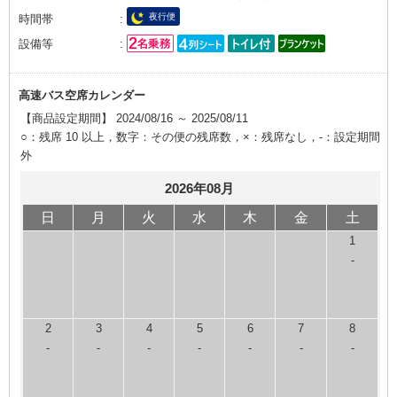
夜行便
時間帯
設備等
高速バス空席カレンダー
【商品設定期間】 2024/08/16 ～ 2025/08/11
○：残席 10 以上，数字：その便の残席数，×：残席なし，-：設定期間
外
2026年08月
日
月
火
水
木
金
土
1
-
2
3
4
5
6
7
8
-
-
-
-
-
-
-