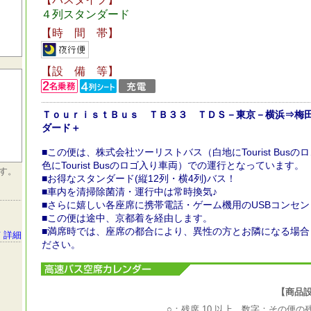
４列スタンダード
【時 間 帯】
【設 備 等】
ＴｏｕｒｉｓｔＢｕｓ ＴＢ３３ ＴＤＳ－東京－横浜⇒梅
ダード＋
■この便は、株式会社ツーリストバス（白地にTourist Bu
色にTourist Busのロゴ入り車両）での運行となっています。
す。
■お得なスタンダード(縦12列・横4列)バス！
■車内を清掃除菌清・運行中は常時換気♪
■さらに嬉しい各座席に携帯電話・ゲーム機用のUSBコンセ
■この便は途中、京都着を経由します。
■満席時では、座席の都合により、異性の方とお隣になる場
 詳細
ださい。
【商品設定期
○：残席 10 以上，数字：その便