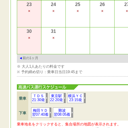
23
24
25
26
2
×
×
×
×
×
30
31
×
×
前の1ヶ月
※ 大人1人あたりの料金です
※ 予約締め切り：乗車日当日19:45まで
ＴＤＳ
東京駅
横浜ＹＣ
乗車
21:30発
22:20発
23:15発
梅田ＹＤ
難波
下車
翌07:40着
翌08:05着
乗車地名をクリックすると、集合場所の地図が表示されます。