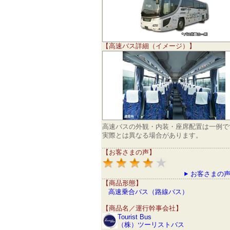
【高速バス詳細（イメージ）】
高速バスの外観・内装・座席配置は一例で
実際とは異なる場合があります。
【お客さまの声】
お客さまの声
【商品形態】
高速乗合バス（路線バス）
【商品名／運行幹事会社】
Tourist Bus
（株）ツーリストバス