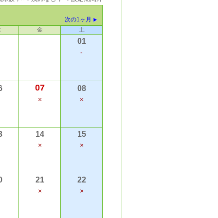
次の1ヶ月
木
金
土
01
-
07
6
08
×
×
3
14
15
×
×
0
21
22
×
×