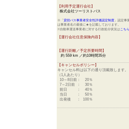
【利用予定運行会社】
株式会社ツーリストバス
※「
貸切バス事業者安全性評価認定制度
」認定事
は事業者名の最後に★を記載しております。
※自動車運送事業者に対する行政処分状況は
こち
【運行会社任意保険内容】
【運行距離／予定所要時間】
約 559 km ／約10時間35分
【キャンセルポリシー】
キャンセル料は以下の通り頂戴致します。
（1人あたり）
10～8日前
：
20％
7～2日前
：
30％
前日
：
40％
当日
：
50％
出発後
：
100％