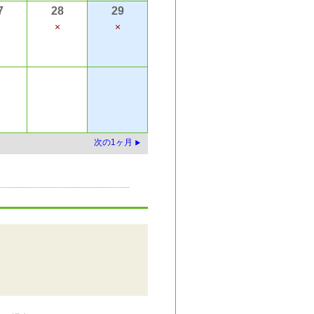
7
28
29
×
×
次の1ヶ月