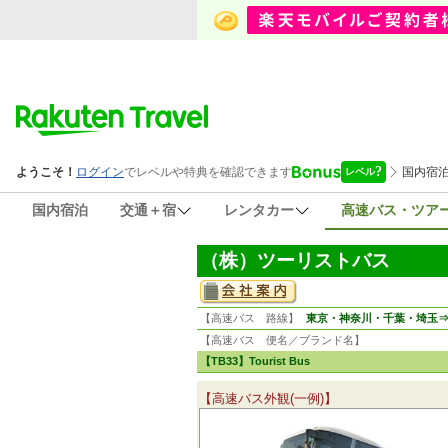
国内宿泊
交通＋宿
レンタカー
高速バス・ツア
（株）ツーリストバス
【高速バス 路線】
東京・神奈川・千葉・埼玉
【高速バス 便名／ブランド名】
【TB33】Tourist Bus
【高速バス外観(一例)】