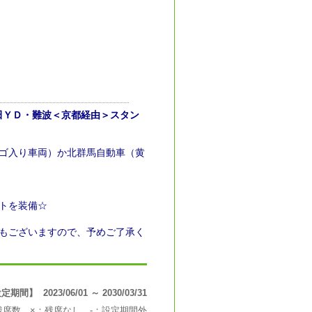
田ＹＤ・難波＜京都経由＞スタン
sのロゴ入り車両）か北群馬自動車（黄
ントを装備☆
合もございますので、予めご了承く
間】 2023/06/01 ～ 2030/03/31
の残席数，×：残席なし，-：設定期間外