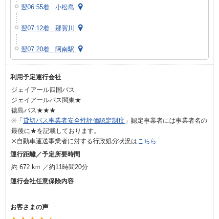
翌06:55着 小松島
翌07:12着 那賀川
翌07:20着 阿南駅
利用予定運行会社
ジェイアール四国バス
ジェイアールバス関東★
徳島バス★★★
※「
貸切バス事業者安全性評価認定制度
」認定事業者には事業者名の
最後に★を記載しております。
※自動車運送事業者に対する行政処分状況は
こちら
運行距離／予定所要時間
約 672 km ／約11時間20分
運行会社任意保険内容
お客さまの声