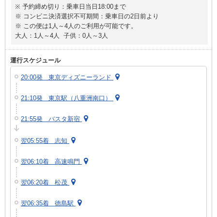
※ 予約締め切り：乗車日当日18:00まで
※ コンビニ決済選択不可期間：乗車日の2日前より
※ この便は1人～4人のご利用が可能です。
大人：1人～4人 子供：0人～3人
運行スケジュール
20:00発 東京ディズニーランド
21:10発 東京駅（八重洲南口）
21:55発 バスタ新宿
翌05:55着 志知
翌06:10着 高速鳴門
翌06:20着 松茂
翌06:35着 徳島駅