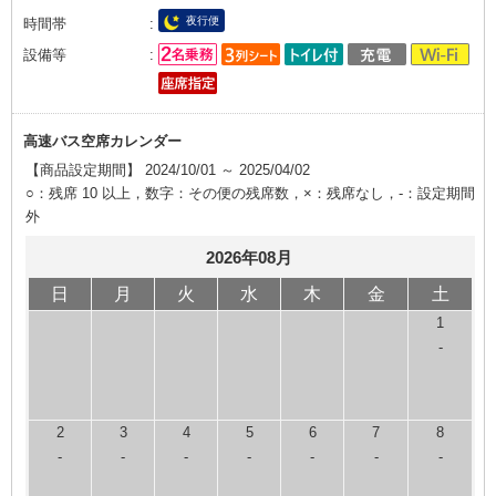
夜行便
時間帯
設備等
高速バス空席カレンダー
【商品設定期間】 2024/10/01 ～ 2025/04/02
○：残席 10 以上，数字：その便の残席数，×：残席なし，-：設定期間
外
2026年08月
日
月
火
水
木
金
土
1
-
2
3
4
5
6
7
8
-
-
-
-
-
-
-