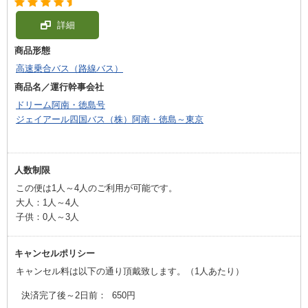
詳細
商品形態
高速乗合バス（路線バス）
商品名／運行幹事会社
ドリーム阿南・徳島号
ジェイアール四国バス（株）阿南・徳島～東京
人数制限
この便は1人～4人のご利用が可能です。
大人：1人～4人
子供：0人～3人
キャンセルポリシー
キャンセル料は以下の通り頂戴致します。（1人あたり）
決済完了後～2日前
：
650円