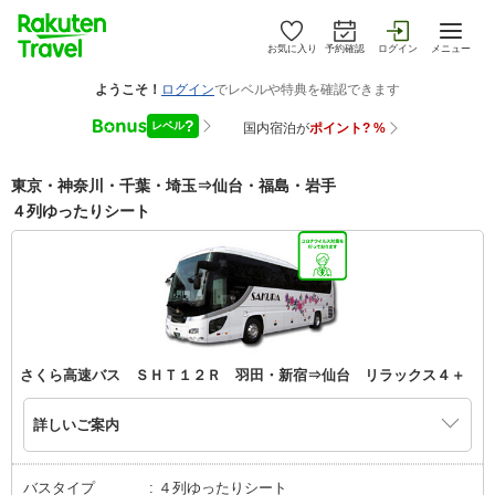
お気に入り
予約確認
ログイン
メニュー
東京・神奈川・千葉・埼玉⇒仙台・福島・岩手
４列ゆったりシート
さくら高速バス ＳＨＴ１２Ｒ 羽田・新宿⇒仙台 リラックス４＋
詳しいご案内
バスタイプ
４列ゆったりシート