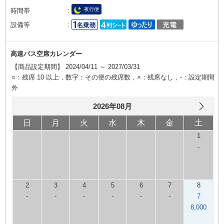
夜行便
時間帯
設備等
高速バス空席カレンダー
【商品設定期間】 2024/04/11 ～ 2027/03/31
○：残席 10 以上，数字：その便の残席数，×：残席なし，-：設定期間
外
2026年08月
日
月
火
水
木
金
土
1
-
2
3
4
5
6
7
8
-
-
-
-
-
-
7
8,000