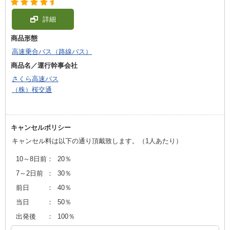
詳細
商品形態
高速乗合バス（路線バス）
商品名／運行幹事会社
さくら高速バス
（株）桜交通
キャンセルポリシー
キャンセル料は以下の通り頂戴致します。（1人あたり）
10～8日前
：
20％
7～2日前
：
30％
前日
：
40％
当日
：
50％
出発後
：
100％