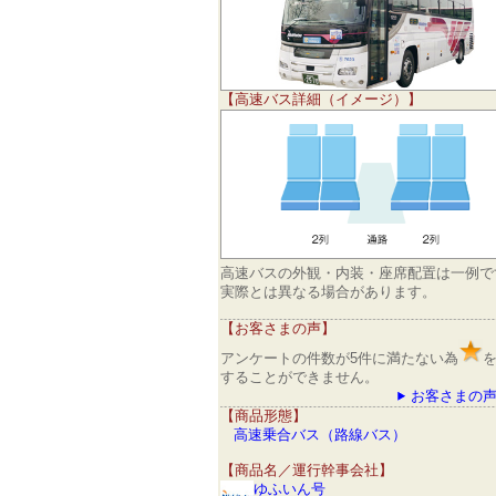
【高速バス詳細（イメージ）】
高速バスの外観・内装・座席配置は一例で
実際とは異なる場合があります。
【お客さまの声】
アンケートの件数が5件に満たない為
することができません。
お客さまの声
【商品形態】
高速乗合バス（路線バス）
【商品名／運行幹事会社】
ゆふいん号