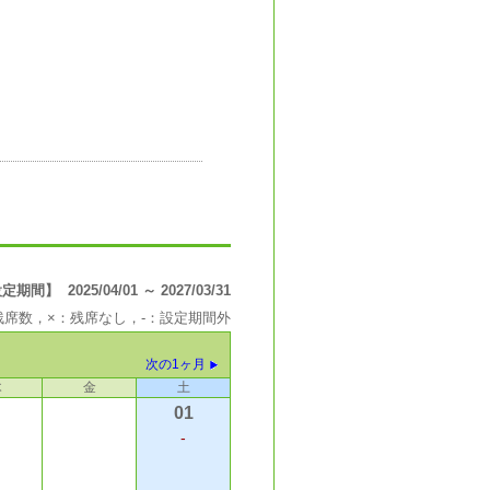
間】 2025/04/01 ～ 2027/03/31
の残席数，×：残席なし，-：設定期間外
次の1ヶ月
木
金
土
01
-