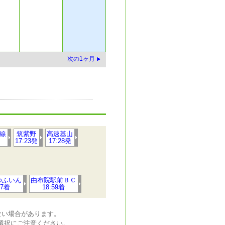
次の1ヶ月
線
筑紫野
高速基山
17:23発
17:28発
ゆふいん
由布院駅前ＢＣ
47着
18:59着
ない場合があります。
日の選択にご注意ください。