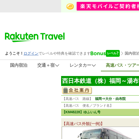
国内宿泊
交通＋宿
レンタカー
高速バス・ツア
西日本鉄道（株）福岡～湯布
【高速バス 路線】
福岡⇒大分・由布院
【高速バス 便名／ブランド名】
【KM48228】ゆふいん号
【高速バス外観(一例)】