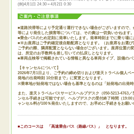
(例)4月1日 24:30＝4月2日 0:30
■道路渋滞等により予定通り運行できない場合がございますので、
等により発生した損害等については、その責は一切負いかねます
■乗合バスのため定刻に発車いたします。発車時刻までに乗り場に
■※お座席はご予約確定後自動配席となります。（お座席をお選び
ご予約の際、隣席配置とならない場合がございます。座席位置の
は、所定のお手数料を差し引いての払戻しとなります。
■車両点検等で掲載されている情報と異なる車両タイプ、設備のバ
【キャンセルについて】
2026年7月1日より、ご予約の締め切りおよび楽天トラベル個人
発地の出発時刻 10分前まで」に変更となります。
※乗車地が始発地ではない場合も基準となるのは「始発地の出発時
また、楽天トラベルバスサービスヘルプデスク（050-5213-4763／受
ンセル手続きは可能ですが、ヘルプデスクの受付終了時間（19:0
ャンセル料が100％発生いたしますので、お早めに手続きをお願い
■このコースは 「高速乗合バス（路線バス）」 となります。