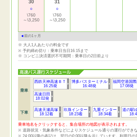
30
31
○
○
\760
\760
～\3,250
～\3,250
前の1ヶ月
※ 大人1人あたりの料金です
※ 予約締め切り：乗車日当日16:15まで
※ コンビニ決済選択不可期間：乗車日の2日前より
西鉄天神高速ＢＴ
博多バスターミナル
福岡空港国際
16:25発
16:48発
17:08発
乗車
高速日田
18:02発
高速天瀬高塚
玖珠インター
九重インター
道の駅
下車
18:12着
18:23着
18:34着
18:
乗車地名をクリックすると、集合場所の地図が表示されます。
※ 道路状況・気象条件などによりスケジュール通りの運行ができ
※ 24:00以降の表記は、翌日の0:00以降を示しています。利用