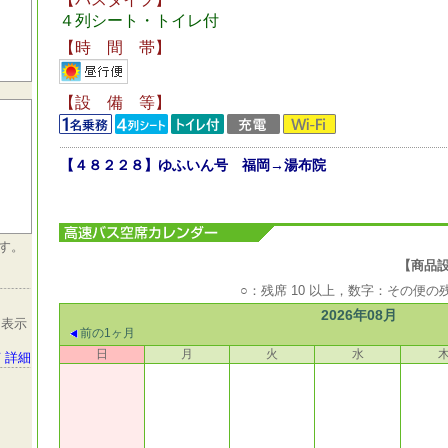
４列シート・トイレ付
【時 間 帯】
【設 備 等】
【４８２２８】ゆふいん号 福岡→湯布院
す。
【商品設定期
○：残席 10 以上，数字：その便
2026年08月
を表示
前の1ヶ月
日
月
火
水
 詳細