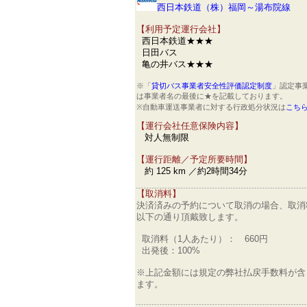
西日本鉄道（株）福岡～湯布院線
【利用予定運行会社】
西日本鉄道★★★
日田バス
亀の井バス★★★
※「
貸切バス事業者安全性評価認定制度
」認定事
は事業者名の最後に★を記載しております。
※自動車運送事業者に対する行政処分状況は
こち
【運行会社任意保険内容】
対人無制限
【運行距離／予定所要時間】
約 125 km ／約2時間34分
【取消料】
決済済みの予約について取消の場合、取消
以下の通り頂戴致します。
取消料（1人あたり）： 660円
出発後：100%
※上記金額には規定の弊社払戻手数料が含
ます。