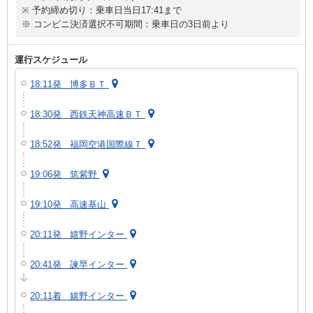
※ 予約締め切り：乗車日当日17:41まで
※ コンビニ決済選択不可期間：乗車日の3日前より
運行スケジュール
18:11発 博多ＢＴ
18:30発 西鉄天神高速ＢＴ
18:52発 福岡空港国際線Ｔ
19:06発 筑紫野
19:10発 高速基山
20:11発 嬉野インター
20:41発 諫早インター
20:11着 嬉野インター