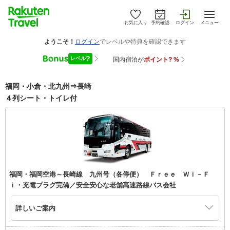
お気に入り
予約確認
ログイン
メニュー
福岡・小倉・北九州⇒長崎
４列シート・トイレ付
福岡・福岡空港～長崎線 九州号（各停便） Ｆｒｅｅ Ｗｉ－Ｆ
ｉ・充電プラグ完備／安全安心な老舗高速路線バス会社
詳しいご案内