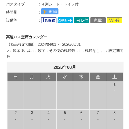
バスタイプ
４列シート・トイレ付
昼行便
時間帯
設備等
高速バス空席カレンダー
【商品設定期間】 2024/04/01 ～ 2026/03/31
○：残席 10 以上，数字：その便の残席数，×：残席なし，-：設定期間
外
2026年08月
日
月
火
水
木
金
土
1
-
2
3
4
5
6
7
8
-
-
-
-
-
-
-