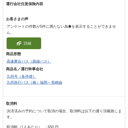
運行会社任意保険内容
お客さまの声
アンケートの件数が5件に満たない為
を表示することができませ
ん。
詳細
商品形態
高速乗合バス（路線バス）
商品名／運行幹事会社
九州号（各停便）
九州急行バス（株）福岡～長崎線
取消料
決済済みの予約について取消の場合、取消料は以下の通り頂戴致しま
す。
取消料（1人あたり）
：
650 円