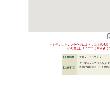
※お使いのＰＣブラウザによっては上記地図
その場合はＰＣブラウザを変え
【下車地名】
京都ＶＩＰラウンジ
※下車地付近でゴミやタバ
※運行情報に応じて下車地
【注意事項】