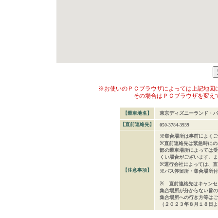
※お使いのＰＣブラウザによっては上記地図
その場合はＰＣブラウザを変え
【乗車地名】
東京ディズニーランド・バ
【直前連絡先】
050-3784-3939
※集合場所は事前によくご
※直前連絡先は緊急時にの
部の乗車場所によっては受
くい場合がございます。ま
※運行会社によっては、直
【注意事項】
※バス停留所・集合場所付
※ 直前連絡先はキャンセ
集合場所が分からない旨の
集合場所への行き方等はご
（２０２３年８月１８日よ