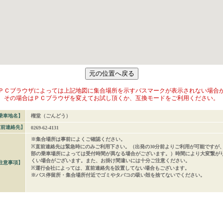
ＰＣブラウザによっては上記地図に集合場所を示すバスマークが表示されない場合
その場合はＰＣブラウザを変えてお試し頂くか、互換モードをご利用ください。
乗車地名】
権堂（ごんどう）
直前連絡先】
0269-62-4131
※集合場所は事前によくご確認ください。
※直前連絡先は緊急時にのみご利用下さい。（出発の30分前よりご利用が可能ですが
部の乗車場所によっては受付時間が異なる場合がございます。）時間により大変繋が
くい場合がございます。また、お掛け間違いには十分ご注意ください。
注意事項】
※運行会社によっては、直前連絡先を設置してない場合もございます。
※バス停留所・集合場所付近でゴミやタバコの吸い殻を捨てないでください。