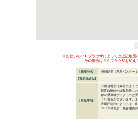
※お使いのＰＣブラウザによっては上記地図
その場合はＰＣブラウザを変え
【乗車地名】
長崎駅前（県営バスターミ
【直前連絡先】
※集合場所は事前によくご
※直前連絡先は緊急時にの
部の乗車場所によっては受
くい場合がございます。ま
【注意事項】
※運行会社によっては、直
※バス停留所・集合場所付