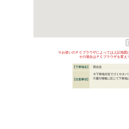
※お使いのＰＣブラウザによっては上記地図
その場合はＰＣブラウザを変え
【下車地名】
西合志
※下車地付近でゴミやタバ
※運行情報に応じて下車地
【注意事項】