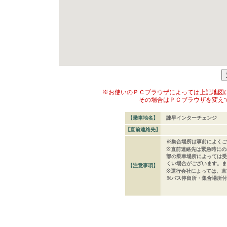
※お使いのＰＣブラウザによっては上記地図
その場合はＰＣブラウザを変え
【乗車地名】
諫早インターチェンジ
【直前連絡先】
※集合場所は事前によくご
※直前連絡先は緊急時にの
部の乗車場所によっては受
くい場合がございます。ま
【注意事項】
※運行会社によっては、直
※バス停留所・集合場所付