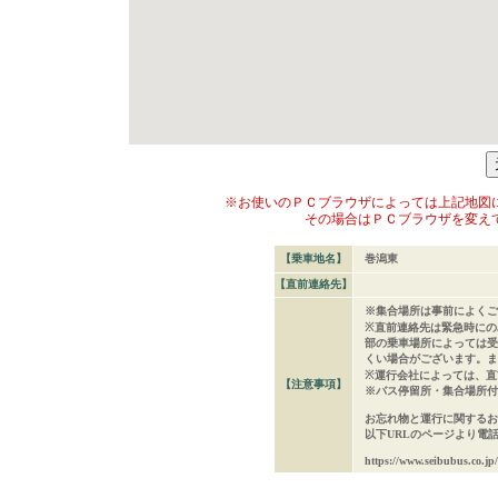
※お使いのＰＣブラウザによっては上記地図
その場合はＰＣブラウザを変え
【乗車地名】
巻潟東
【直前連絡先】
※集合場所は事前によくご
※直前連絡先は緊急時にの
部の乗車場所によっては受
くい場合がございます。ま
※運行会社によっては、直
【注意事項】
※バス停留所・集合場所付
お忘れ物と運行に関するお
以下URLのページより電
https://www.seibubus.co.jp