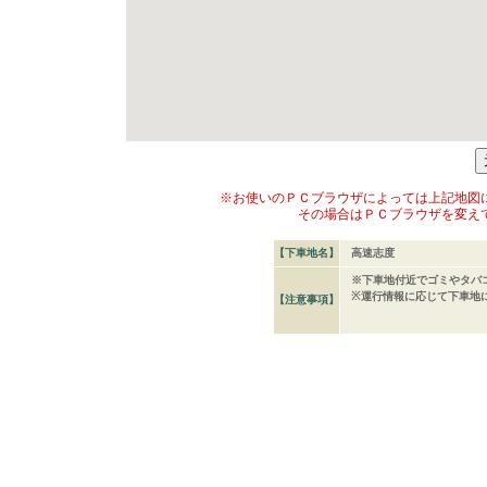
※お使いのＰＣブラウザによっては上記地図
その場合はＰＣブラウザを変え
【下車地名】
高速志度
※下車地付近でゴミやタバ
※運行情報に応じて下車地
【注意事項】