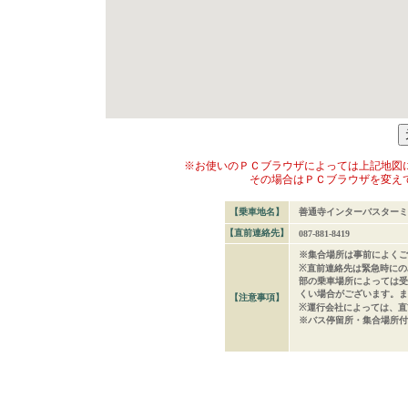
※お使いのＰＣブラウザによっては上記地図
その場合はＰＣブラウザを変え
【乗車地名】
善通寺インターバスターミ
【直前連絡先】
087-881-8419
※集合場所は事前によくご
※直前連絡先は緊急時にの
部の乗車場所によっては受
くい場合がございます。ま
【注意事項】
※運行会社によっては、直
※バス停留所・集合場所付