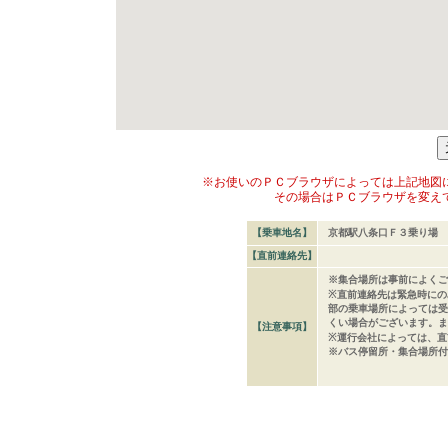
※お使いのＰＣブラウザによっては上記地図
その場合はＰＣブラウザを変え
【乗車地名】
京都駅八条口Ｆ３乗り場
【直前連絡先】
※集合場所は事前によくご
※直前連絡先は緊急時にの
部の乗車場所によっては受
くい場合がございます。ま
【注意事項】
※運行会社によっては、直
※バス停留所・集合場所付