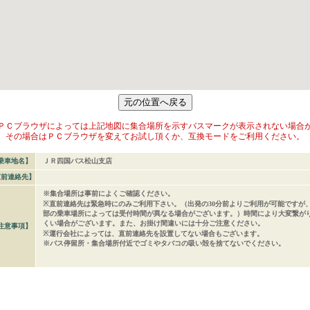
ＰＣブラウザによっては上記地図に集合場所を示すバスマークが表示されない場合
その場合はＰＣブラウザを変えてお試し頂くか、互換モードをご利用ください。
乗車地名】
ＪＲ四国バス松山支店
直前連絡先】
※集合場所は事前によくご確認ください。
※直前連絡先は緊急時にのみご利用下さい。（出発の30分前よりご利用が可能ですが
部の乗車場所によっては受付時間が異なる場合がございます。）時間により大変繋が
くい場合がございます。また、お掛け間違いには十分ご注意ください。
注意事項】
※運行会社によっては、直前連絡先を設置してない場合もございます。
※バス停留所・集合場所付近でゴミやタバコの吸い殻を捨てないでください。