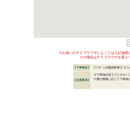
※お使いのＰＣブラウザによっては上記地図
その場合はＰＣブラウザを変え
【下車地名】
YCAT（JR横浜駅東口 ヨ
※下車地付近でゴミやタバ
※運行情報に応じて下車地
【注意事項】